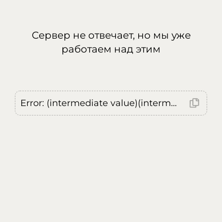
Сервер не отвечает, но мы уже
работаем над этим
Error: (intermediate value)(intermediate value)(intermediate value).replaceAll is not a function