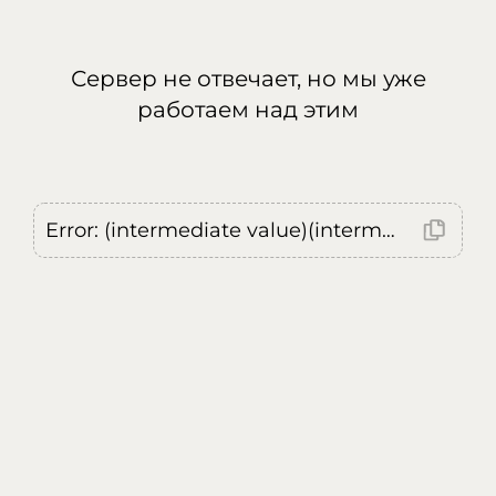
Сервер не отвечает, но мы уже
работаем над этим
Error: (intermediate value)(intermediate value)(intermediate value).replaceAll is not a function